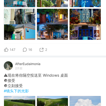
147
16
2
AfterEudaimonia
2月前
⚠️现在将你隔空投送至 Windows 桌面
🔘接受
🔘立刻接受
#镜头下的光影