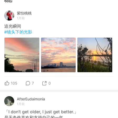
动态
紫怡桃桃
1月前
追光瞬间
#镜头下的光影
105
7
0
AfterEudaimonia
1月前
「I don’t get older, I just get better.」
是无条件喜欢和支持自己的一年。