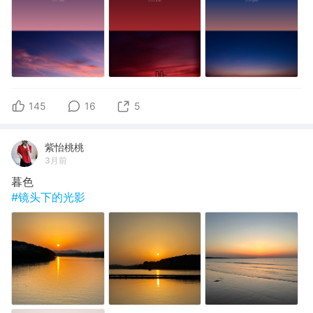
145
16
5
紫怡桃桃
3月前
暮色
#镜头下的光影