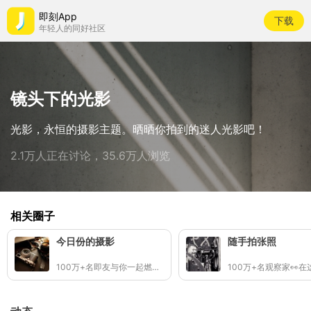
即刻App
下载
年轻人的同好社区
镜头下的光影
光影，永恒的摄影主题。晒晒你拍到的迷人光影吧！
2.1万人正在讨论，35.6万人浏览
相关圈子
今日份的摄影
随手拍张照
100万+名即友与你一起燃烧快门(๑ •̀∀-)و✧