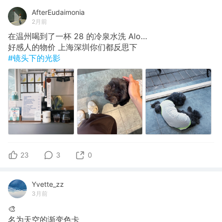
AfterEudaimonia
2月前
在温州喝到了一杯 28 的冷泉水洗 Alo…
好感人的物价 上海深圳你们都反思下
#镜头下的光影
23
3
0
Yvette_zz
3月前
🎨
名为天空的渐变色卡