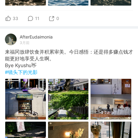
33
11
0
AfterEudaimonia
3月前
来福冈放肆饮食并积累审美。今日感悟：还是得多赚点钱才
能更好地享受人生啊。
Bye Kyushu👋
#镜头下的光影