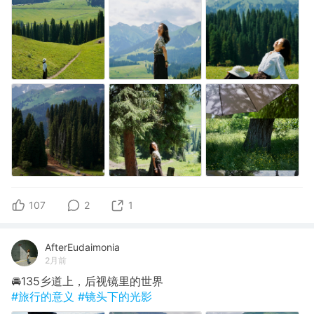
107
2
1
AfterEudaimonia
2月前
🚘135乡道上，后视镜里的世界
#旅行的意义
#镜头下的光影