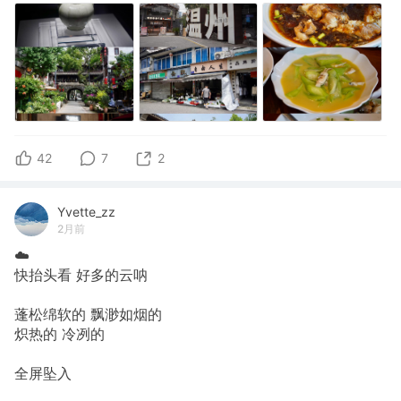
42
7
2
Yvette_zz
2月前
☁️
快抬头看 好多的云呐
蓬松绵软的 飘渺如烟的
炽热的 冷冽的
全屏坠入