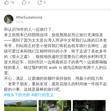
79
2
0
AfterEudaimonia
3月前
和认识16年的人一起旅行了。
来之前熊本已经阴雨连绵，放低预期反而让旅行充满惊喜
——遇到了因为太太是台湾人而讲中文帮我们认路的日本老
爷爷，到站雨正好变小使得我们有机会租车骑行去神社，超
级可爱过来和我们互相咩咩叫的小羊，终于走进了喜欢多年
的《萤火之森》，狼狈地快速吃完需要自己烤的乡村料理又
冒大雨赶车，回到市区一边闻着烘豆子的香气一边观察喝咖
啡的客人，错过预约时间 walk in 烧鸟店刚好有两个人的位
置。
开心，满足，让紧绷的前额叶保持放松，用最小的阻力和
「老辈子朋友」重拾友谊，愿意花很久的时间做一件很不起
眼的小事。这就是最棒的旅行吧。
#镜头下的光影
#旅行的意义