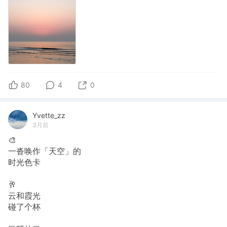
80
4
0
Yvette_zz
3月前
🎨
一沓唤作「天空」的
时光色卡
🥂
云和霞光
碰了个杯