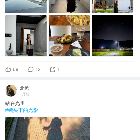
69
12
1
北栀__
1月前
站在光里
#镜头下的光影