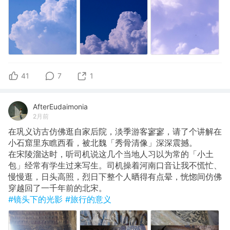
41
7
1
AfterEudaimonia
2月前
在巩义访古仿佛逛自家后院，淡季游客寥寥，请了个讲解在
小石窟里东瞧西看，被北魏「秀骨清像」深深震撼。
在宋陵溜达时，听司机说这几个当地人习以为常的「小土
包」经常有学生过来写生。司机操着河南口音让我不慌忙、
慢慢逛，日头高照，烈日下整个人晒得有点晕，恍惚间仿佛
穿越回了一千年前的北宋。
#镜头下的光影
#旅行的意义