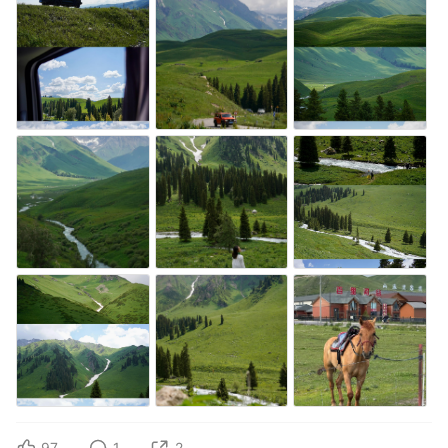
97
1
2