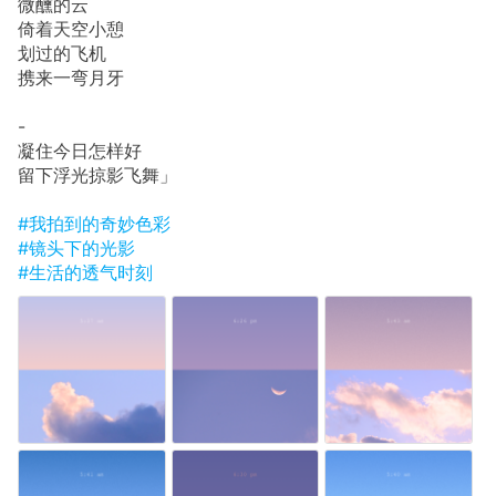
微醺的云
倚着天空小憩
划过的飞机
携来一弯月牙
-
凝住今日怎样好
留下浮光掠影飞舞」
#我拍到的奇妙色彩
#镜头下的光影
#生活的透气时刻