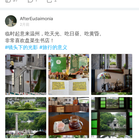
AfterEudaimonia
2月前
临时起意来温州，吃天光、吃日昼、吃黄昏。
非常喜欢盘菜生书店！
#镜头下的光影
#旅行的意义