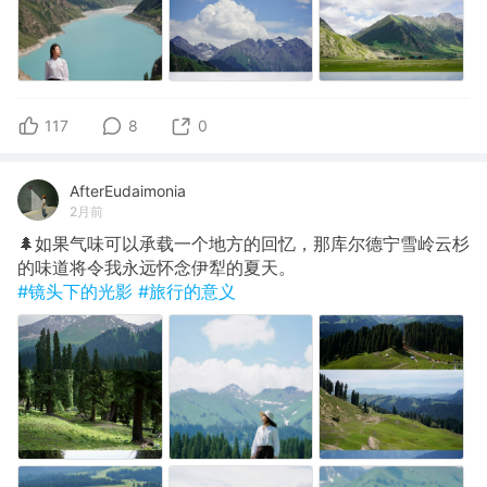
117
8
0
AfterEudaimonia
2月前
🌲如果气味可以承载一个地方的回忆，那库尔德宁雪岭云杉
的味道将令我永远怀念伊犁的夏天。
#镜头下的光影
#旅行的意义