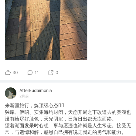
30
11
0
AfterEudaimonia
2月前
来新疆旅行，炼顶级心态💆‍♀️
独库、伊昭、安集海均封闭，天崩开局之下改道去的赛湖也
没有给尽好脸色，天光阴沉，日落日出都无疾而终。
望着湖面发呆时心想，事与愿违也许就是人生常态。接受无
常，与遗憾和解，感恩自己拥有说走就走的勇气和能力。