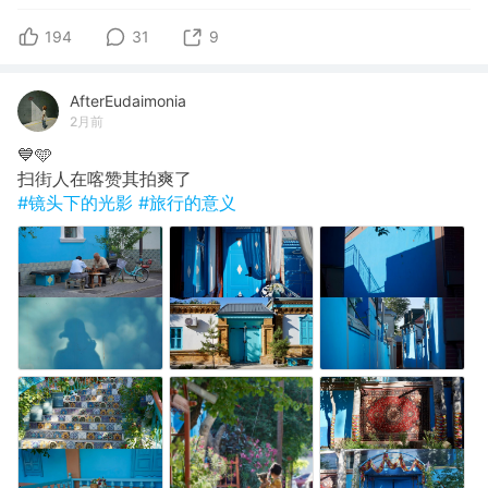
194
31
9
AfterEudaimonia
2月前
💙🩵
扫街人在喀赞其拍爽了
#镜头下的光影
#旅行的意义