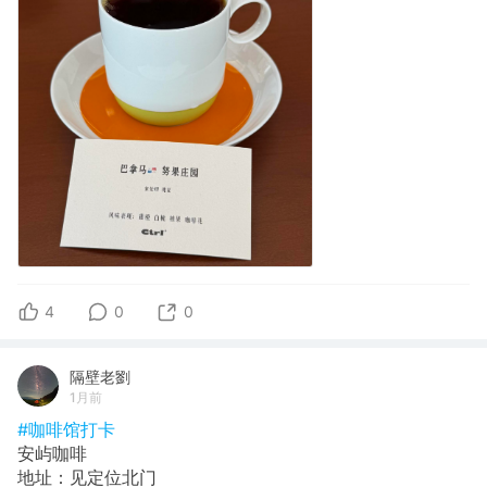
4
0
0
隔壁老劉
1月前
#咖啡馆打卡
安屿咖啡
地址：见定位北门