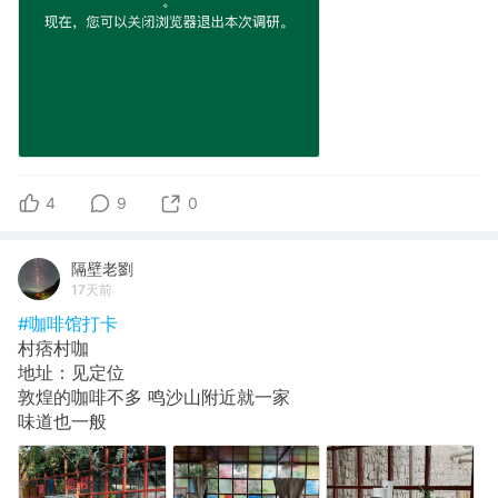
4
9
0
隔壁老劉
17天前
#咖啡馆打卡
村痞村咖
地址：见定位
敦煌的咖啡不多 鸣沙山附近就一家
味道也一般