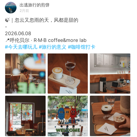
出逃旅行的煎饼
2月前
🍃｜忽云又忽雨的天，风都是甜的
​-
​2026.06.08
​📍呼伦贝尔 · R·M·B coffee&more lab
#今天去哪玩儿
#旅行的意义
#咖啡馆打卡