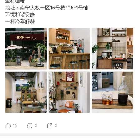
坐标咖啡
地址：南宁大板一区15号楼105-1号铺
环境和谐安静
一杯冷萃解暑
12
0
0