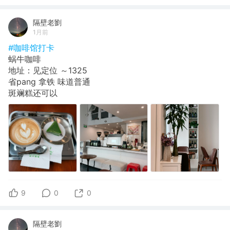
隔壁老劉
1月前
#咖啡馆打卡
蜗牛咖啡
地址：见定位 ～1325
省pang 拿铁 味道普通
斑斓糕还可以
9
0
0
隔壁老劉