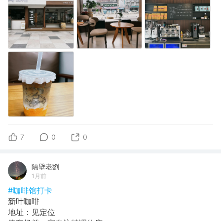
7
0
0
隔壁老劉
1月前
#咖啡馆打卡
新叶咖啡
地址：见定位