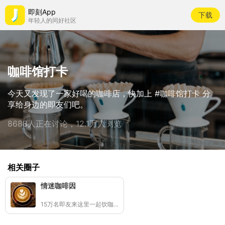
即刻App
下载
年轻人的同好社区
咖啡馆打卡
今天又发现了一家好喝的咖啡店，快加上 #咖啡馆打卡 分
享给身边的即友们吧。
8688人正在讨论，12.1万人浏览
相关圈子
情迷咖啡因
15万名即友来这里一起饮咖啡☕️