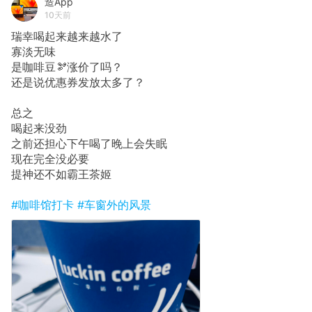
造App
10天前
瑞幸喝起来越来越水了
寡淡无味
是咖啡豆🫘涨价了吗？
还是说优惠券发放太多了？
总之
喝起来没劲
之前还担心下午喝了晚上会失眠
现在完全没必要
提神还不如霸王茶姬
#咖啡馆打卡
#车窗外的风景