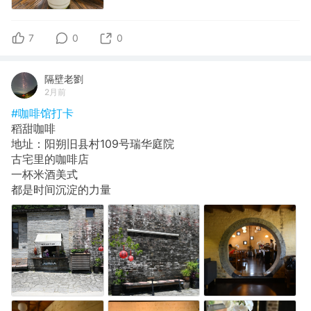
7
0
0
隔壁老劉
2月前
#咖啡馆打卡
稻甜咖啡
地址：阳朔旧县村109号瑞华庭院
古宅里的咖啡店
一杯米酒美式
都是时间沉淀的力量