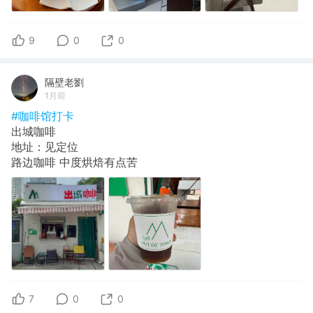
9
0
0
隔壁老劉
1月前
#咖啡馆打卡
出城咖啡
地址：见定位
路边咖啡 中度烘焙有点苦
7
0
0