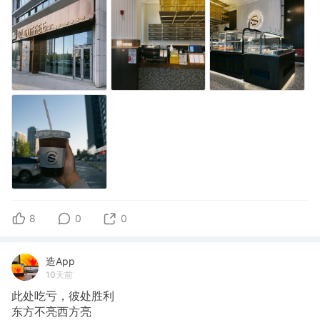
8
0
0
造App
10天前
此处吃亏，彼处胜利
东方不亮西方亮