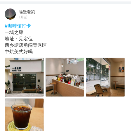
隔壁老劉
1月前
#咖啡馆打卡
一城之肆
地址：见定位
西乡塘店勇闯青秀区
中烘美式好喝