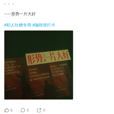
。。。
----形势一片大好
#职人吐槽专用
#咖啡馆打卡
6
0
0