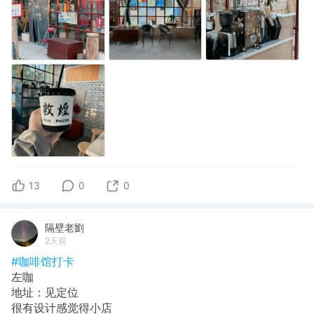
13
0
0
隔壁老劉
2天前
#咖啡馆打卡
左咖
地址：见定位
很有设计感觉得小店