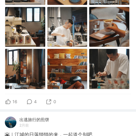
16
4
0
出逃旅行的煎饼
2月前
🌇｜江城的日落悄悄的来，一起道个别吧