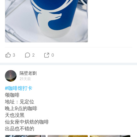
3
2
0
隔壁老劉
21天前
#咖啡馆打卡
颂咖啡
地址：见定位
晚上9点的咖啡
天也没黑
仙女座中烘焙的咖啡
出品也不错的