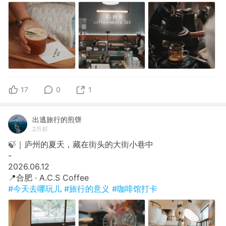
17
0
1
出逃旅行的煎饼
2月前
🍃｜庐州的夏天，藏在街头的大街小巷中
​-
​2026.06.12
​📍合肥 · A.C.S Coffee
#今天去哪玩儿
#旅行的意义
#咖啡馆打卡