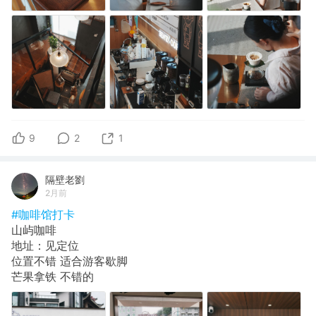
9
2
1
隔壁老劉
2月前
#咖啡馆打卡
山屿咖啡
地址：见定位
位置不错 适合游客歇脚
芒果拿铁 不错的