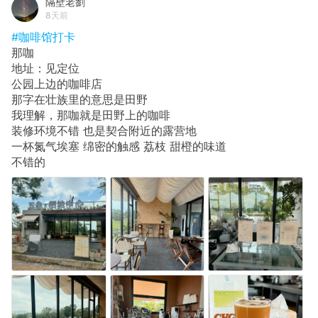
隔壁老劉
8天前
#咖啡馆打卡
那咖
地址：见定位
公园上边的咖啡店
那字在壮族里的意思是田野
我理解，那咖就是田野上的咖啡
装修环境不错 也是契合附近的露营地
一杯氮气埃塞 绵密的触感 荔枝 甜橙的味道
不错的